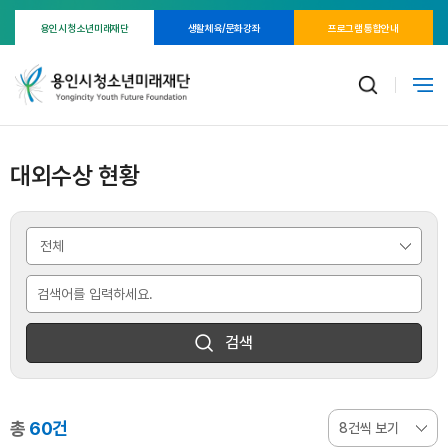
용인시 청소년미래재단
생활체육/문화강좌
프로그램 통합안내
대외수상 현황
검색
총
60건