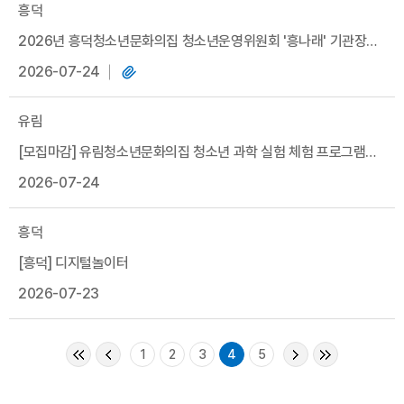
흥덕
2026년 흥덕청소년문화의집 청소년운영위원회 '흥나래' 기관장
간담회 건의사항 및 조치사항
2026-07-24
유림
[모집마감] 유림청소년문화의집 청소년 과학 실험 체험 프로그램
2026-07-24
과학원정대 'Y' 2기 참가자 모집안내
흥덕
[흥덕] 디지털놀이터
2026-07-23
1
2
3
4
5