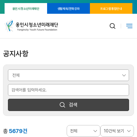
용인시 청소년미래재단
생활체육/문화강좌
프로그램 통합안내
공지사항
검색
총
5679건