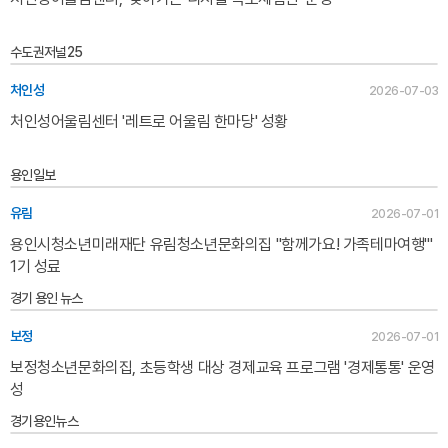
수도권저널25
처인성
2026-07-03
처인성어울림센터 '레트로 어울림 한마당' 성황
용인일보
유림
2026-07-01
용인시청소년미래재단 유림청소년문화의집 "함께가요! 가족테마여행'"
1기 성료
경기 용인 뉴스
보정
2026-07-01
보정청소년문화의집, 초등학생 대상 경제교육 프로그램 '경제통통' 운영
성
경기용인뉴스