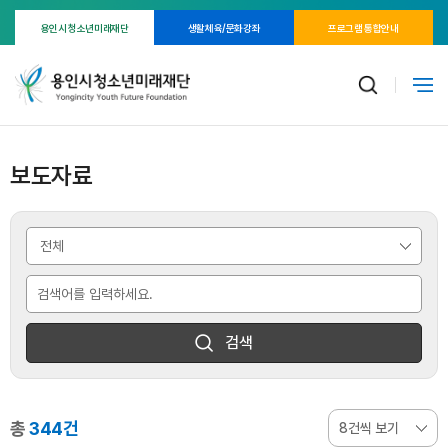
용인시 청소년미래재단
생활체육/문화강좌
프로그램 통합안내
보도자료
검색
총
344건