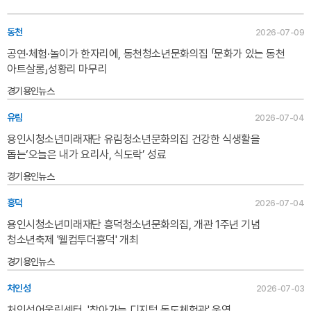
동천
2026-07-09
공연·체험·놀이가 한자리에, 동천청소년문화의집 「문화가 있는 동천
아트살롱」성황리 마무리
경기용인뉴스
유림
2026-07-04
용인시청소년미래재단 유림청소년문화의집 건강한 식생활을
돕는‘오늘은 내가 요리사, 식도락’ 성료
경기용인뉴스
흥덕
2026-07-04
용인시청소년미래재단 흥덕청소년문화의집, 개관 1주년 기념
청소년축제 '웰컴투더흥덕' 개최
경기용인뉴스
처인성
2026-07-03
처인성어울림센터, '찾아가는 디지털 독도체험관' 운영