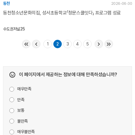
동천
2026-06-30
동천청소년문화의집, 성서초등학교「청문스쿨잇다」 프로그램 성료
수도권저널25
1
2
3
4
5
이 페이지에서 제공하는 정보에 대해 만족하셨습니까?
매우만족
만족
보통
불만족
매우불만족