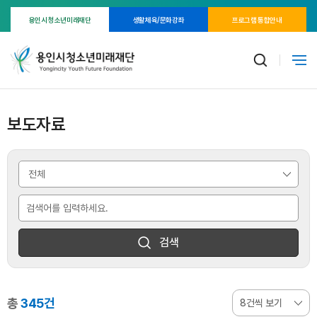
용인시 청소년미래재단
생활체육/문화강좌
프로그램 통합안내
보도자료
검색
총
345건