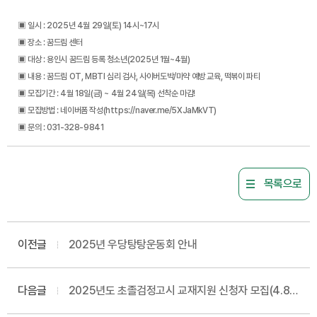
▣ 일시 : 2025년 4월 29일(토) 14시~17시
▣ 장소 : 꿈드림 센터
▣ 대상 : 용인시 꿈드림 등록 청소년(2025년 1월~4월)
▣ 내용 : 꿈드림 OT, MBTI 심리 검사, 사이버도박/마약 예방 교육, 떡볶이 파티
▣ 모집기간 : 4월 18일(금) ~ 4월 24일(목) 선착순 마감!
▣ 모집방법 : 네이버폼 작성(https://naver.me/5XJaMkVT)
▣ 문의 : 031-328-9841
목록으로
이전글
2025년 우당탕탕운동회 안내
다음글
2025년도 초졸검정고시 교재지원 신청자 모집(4.8.
09:00~)