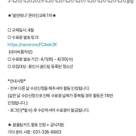
★'꿈안테나' 온라인교육 1차★
□ 교육일시: 4월
□ 수료증 발송 링크:
https://naver.me/FCAskr2K
(네이버폼작성)
□ 수료증 발송 기간 : 4/1(화) ~ 4/30(수)
□ 모집대상 : 용인시 꿈드림 등록된 청소년
*안내사항*
- 전부 다른 날 수강신청을 해주셔야 활동 인정됩니다.
(같은 날 수강신청으로 인해 수료증 날짜가 중복될 경우 활동은 1회만
인정됩니다.)
- 로그인(*필수) 후 수강하셔야 수료증이 발급됩니다.
★ 꿈울림카드 활동 인정 + 급식지원
기타 문의 사항 : 031-328-9863