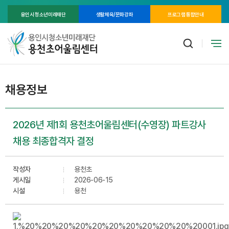
용인시 청소년미래재단
생활체육/문화강좌
프로그램 통합안내
채용정보
2026년 제1회 용천초어울림센터(수영장) 파트강사
채용 최종합격자 결정
작성자
용천초
게시일
2026-06-15
시설
용천