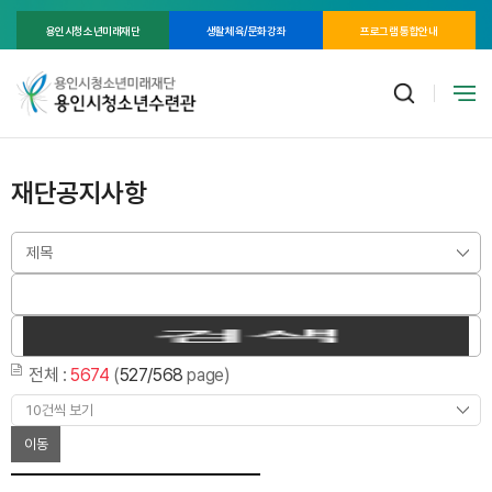
용인시청소년미래재단
생활체육/문화강좌
프로그램 통합안내
재단공지사항
전체 :
5674
(
527/568
page)
이동