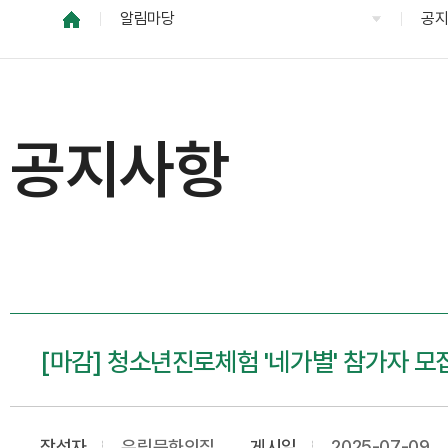
알림마당
공
공지사항
[마감] 청소년진로체험 '네가별' 참가자 모
작성자
유림문화의집
게시일
2025-07-09