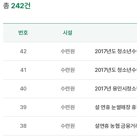
총
242건
번호
시설
42
수련원
2017년도 청소년
41
수련원
2017년도 청소년
40
수련원
2017년 용인시청
39
수련원
설 연휴 눈썰매장 휴
38
수련원
설연휴 농협 금융거