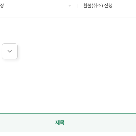
영장
환불(취소) 신청
제목