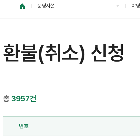
운영시설
야
환불(취소) 신청
총
3957건
번호