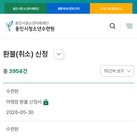
용인시청소년미래재단
생활체육/문화강좌
프로그램 통합안내
환불(취소) 신청
총
3954건
수련원
야영장 환불 신청서
2026-05-30
수련원