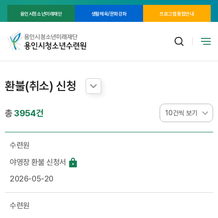
용인시청소년미래재단
생활체육/문화강좌
프로그램 통합안내
환불(취소) 신청
총
3954건
수련원
야영장 환불 신청서
2026-05-20
수련원