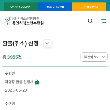
용인시청소년미래재단
생활체육/문화강좌
프로그램 통합안내
환불(취소) 신청
총
3955건
수련원
야영장 환불 신청서
2023-05-23
수련원