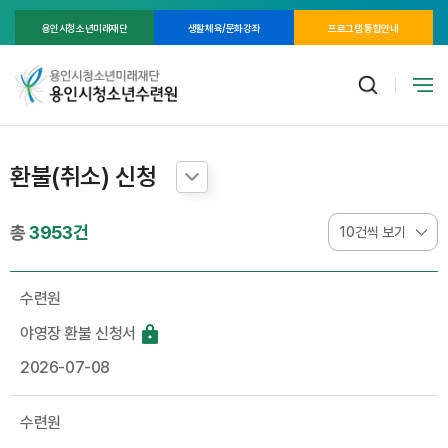
용인시청소년미래재단
생활체육/문화강좌
프로그램 통합안내
환불(취소) 신청
총
3953건
수련원
야영장 환불 신청서
2026-07-08
수련원