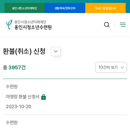
용인시청소년미래재단
생활체육/문화강좌
프로그램 통합안내
환불(취소) 신청
총
3957건
수련원
야영장 환불 신청서
2023-10-20
수련원