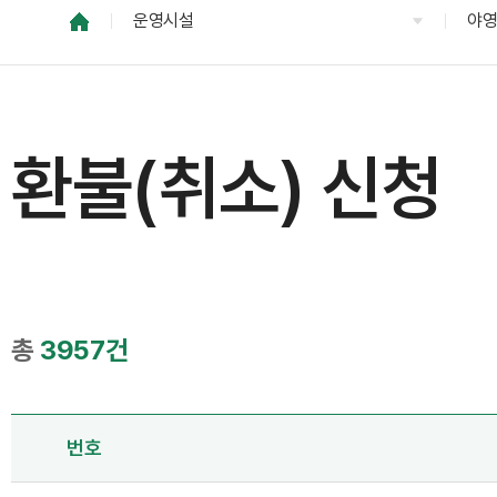
운영시설
야
환불(취소) 신청
총
3957건
번호