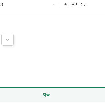
영장
환불(취소) 신청
제목