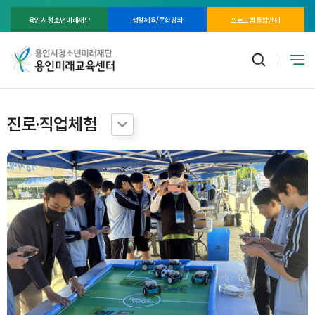
용인시 청소년미래재단
생활체육/문화강좌
프로그램 통합안내
진로·직업체험