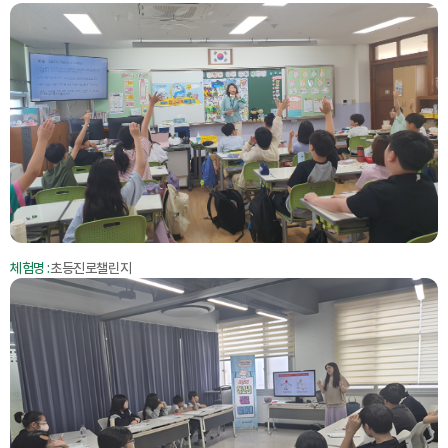
체험명 :
초등진로챌린지