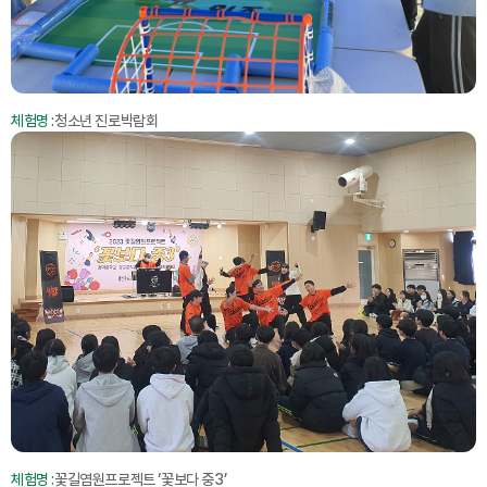
체험명 :
청소년 진로박람회
체험명 :
꽃길염원프로젝트 ‘꽃보다 중3’