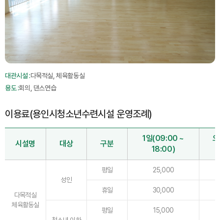
대관시설 :
다목적실, 체육활동실
용도 :
회의, 댄스연습
이용료(용인시청소년수련시설 운영조례)
1일(09:00 ~
오
시설명
대상
구분
18:00)
평일
25,000
성인
휴일
30,000
다목적실
체육활동실
평일
15,000