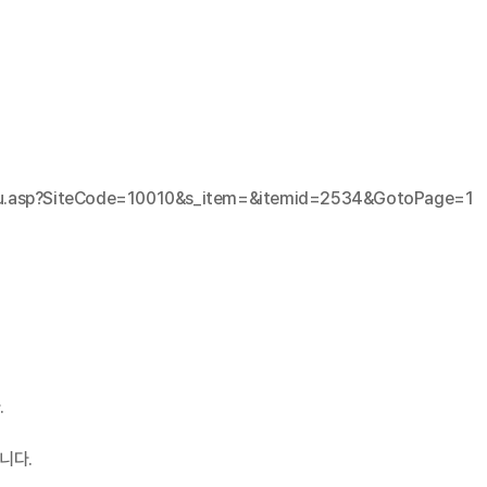
_edu.asp?SiteCode=10010&s_item=&itemid=2534&GotoPage=1
.
합니다.