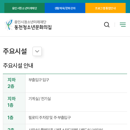
용인시청소년미래재단
생활체육/문화강좌
프로그램 통합안내
주요시설
주요시설 안내
지하
부출입구 입구
2층
지하
기계실 / 전기실
1층
1층
필로티 주차장 및 주·부출입구