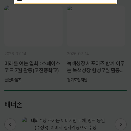
2026-07-14
2026-07-14
미래를 여는 열쇠 : 스페이스
녹색성장 서포터즈 함께 이루
코드 7월 활동(고진중학교)
는 녹색성장 함성 7월 활동
(두창초등학교)
골든타임즈
경기도담저널
배너존