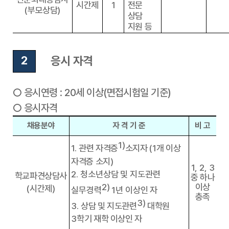
시간제
1
전문
(
부모상담
)
상담
지원 등
응시 자격
2
○
응시연령
: 20
세 이상
(
면접시험일 기준
)
○
응시자격
채용분야
자 격 기 준
비 고
1)
1.
관련 자격증
소지자
(1
개 이상
자격증 소지
)
1, 2, 3
2.
청소년상담 및 지도관련
학교파견상담사
중 하나
2)
이상
(
시간제
)
실무경력
1
년 이상인 자
충족
3)
3.
상담 및 지도관련
대학원
3
학기 재학 이상인 자