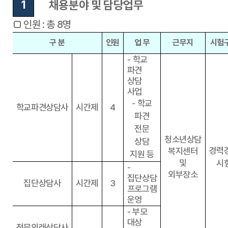
채용분야 및 담당업무
1
□
인원
:
총
8
명
구 분
인원
업 무
근무지
시험
-
학교
파견
상담
사업
-
학교
학교파견상담사
시간제
4
파견
전문
청소년상담
상담
경력
복지센터
지원 등
및
시
-
외부장소
집단상담
집단
상담사
시간제
3
프로그램
운영
-
부모
대상
전문외래상담사