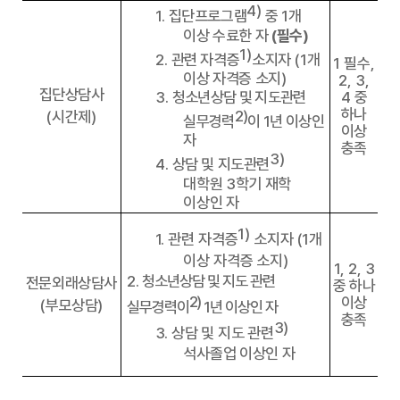
4)
1.
집단프로그램
중
1
개
이상 수료한 자
(
필수
)
1)
2.
관련 자격증
소지자
(1
개
1
필수
,
이상 자격증 소지
)
2, 3,
집단상담사
3.
청소년상담 및 지도관련
4
중
하나
2)
(
시간제
)
실무경력
이
1
년 이상인
이상
자
충족
3)
4.
상담 및 지도관련
대학원
3
학기 재학
이상인 자
1)
1.
관련 자격증
소지자
(1
개
이상 자격증 소지
)
1, 2, 3
2.
청소년상담 및 지도 관련
전문외래상담사
중 하나
2)
이상
(
부모상담
)
실무경력이
1
년 이상인 자
충족
3)
3.
상담 및 지도 관련
석사졸업 이상인 자