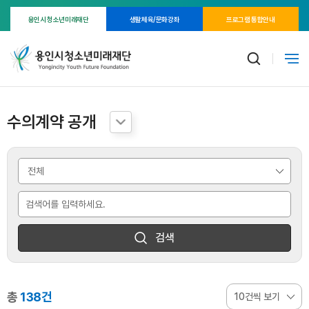
용인시 청소년미래재단
생활체육/문화강좌
프로그램 통합안내
수의계약 공개
검색
총
138건