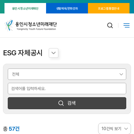
용인시 청소년미래재단
생활체육/문화강좌
프로그램 통합안내
ESG 자체공시
검색
총
57건