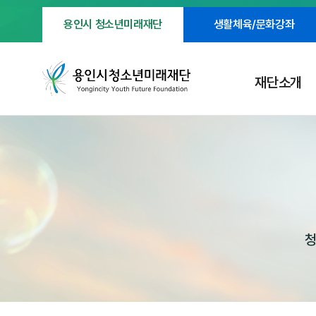
용인시 청소년미래재단
생활체육/문화강좌
재단소개
청