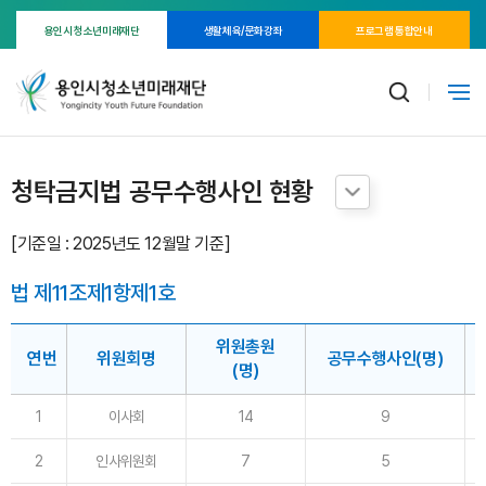
용인시 청소년미래재단
생활체육/문화강좌
프로그램 통합안내
청탁금지법 공무수행사인 현황
[기준일 : 2025년도 12월말 기준]
법 제11조제1항제1호
위원총원
연번
위원회명
공무수행사인(명)
(명)
1
이사회
14
9
2
인사위원회
7
5